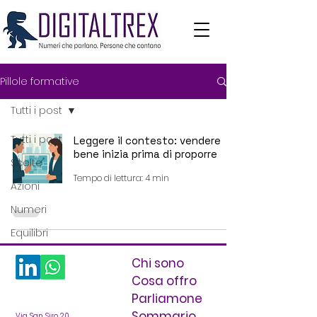
Pillole formative
Tutti i post
Tutti i post
Leggere il contesto: vendere
bene inizia prima di proporre
Scelte
Tempo di lettura: 4 min
Azioni
Numeri
Equilibri
Chi sono
Cosa offro
Parliamone
Sommario
Via San Siro 20